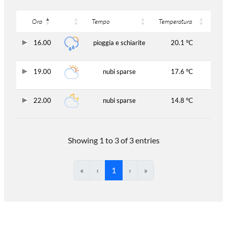
Ora
Tempo
Temperatura
16.00
pioggia e schiarite
20.1 °C
19.00
nubi sparse
17.6 °C
22.00
nubi sparse
14.8 °C
Showing 1 to 3 of 3 entries
«
‹
1
›
»