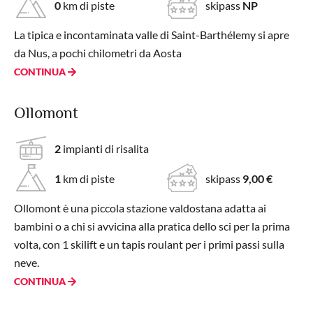
0
km di piste
skipass
NP
La tipica e incontaminata valle di Saint-Barthélemy si apre
da Nus, a pochi chilometri da Aosta
CONTINUA
Ollomont
2
impianti di risalita
1
km di piste
skipass
9,00 €
Ollomont è una piccola stazione valdostana adatta ai
bambini o a chi si avvicina alla pratica dello sci per la prima
volta, con 1 skilift e un tapis roulant per i primi passi sulla
neve.
CONTINUA