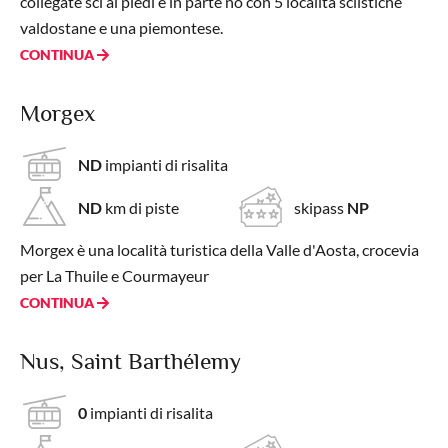
collegate sci ai piedi e in parte no con 5 località sciistiche
valdostane e una piemontese.
CONTINUA
Morgex
ND
impianti di risalita
ND
km di piste
skipass
NP
Morgex è una località turistica della Valle d'Aosta, crocevia
per La Thuile e Courmayeur
CONTINUA
Nus, Saint Barthélemy
0
impianti di risalita