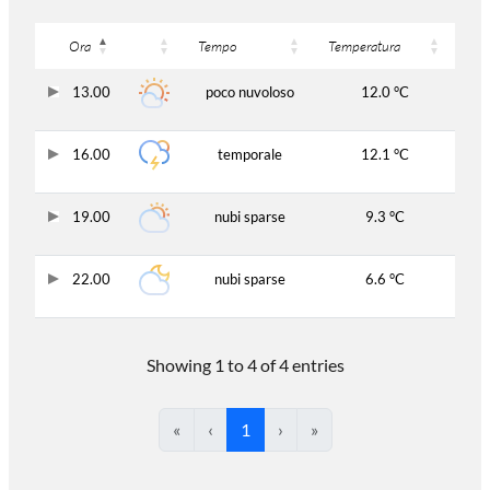
Ora
Tempo
Temperatura
13.00
poco nuvoloso
12.0 °C
16.00
temporale
12.1 °C
19.00
nubi sparse
9.3 °C
22.00
nubi sparse
6.6 °C
Showing 1 to 4 of 4 entries
«
‹
1
›
»