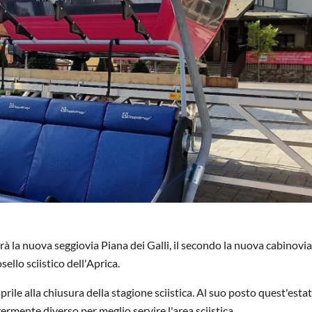
sarà la nuova seggiovia Piana dei Galli, il secondo la nuova cabinovia
ello sciistico dell'Aprica.
prile alla chiusura della stagione sciistica. Al suo posto quest'esta
ermente diverso per meglio servire l'area sciistica.