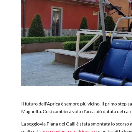
Il futuro dell'Aprica è sempre più vicino. Il primo step 
Magnolta. Così cambierà volto l'area più datata del caros
La seggiovia Piana dei Galli è stata smontata lo scorso a
realizzata
una seggiovia quadriposto
su un tragitto legg