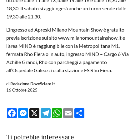
ottobre dalle 11 alle 13, dalle 14 alle 16 e dalle 16,30 alle
18,30. Il sabato si aggiungerà anche un turno serale dalle
19,30 alle 21,30.
L’ingresso ad Apreski Milano Mountain Show è gratuito
previa iscrizione sul sito www.milanomountainshow.it e
l’area MIND è raggiungibile con la Metropolitana M1,
fermata Rho Fiera o in auto, ingresso MIND – Cargo 6 Via
Achille Grandi, Rho con parcheggi a pagamento
all’Ospedale Galeazzi o alla stazione FS Rho Fiera.
di
Redazione DoveSciare.it
16 Ottobre 2025
Facebook
Messenger
X
Telegram
WhatsApp
Email
Share
Ti potrebbe interessare