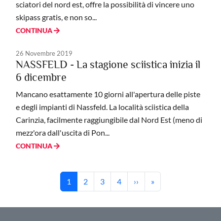
sciatori del nord est, offre la possibilità di vincere uno
skipass gratis, e non so...
CONTINUA
26 Novembre 2019
NASSFELD - La stagione sciistica inizia il
6 dicembre
Mancano esattamente 10 giorni all'apertura delle piste
e degli impianti di Nassfeld. La località sciistica della
Carinzia, facilmente raggiungibile dal Nord Est (meno di
mezz'ora dall'uscita di Pon...
CONTINUA
Paginazione
Pagina attuale
Pagina
Pagina
Pagina
Pagina successiva
Ultima pagina
1
2
3
4
››
»