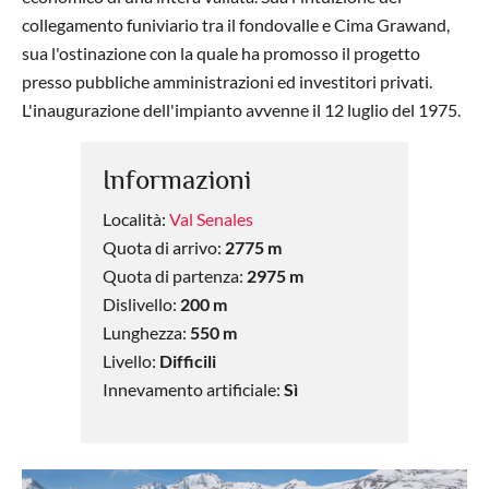
collega
mento
funiviario
tra il fondovalle e Cima
Grawand
,
sua l'ostinazione con la quale ha promosso il progetto
presso pubbliche
amministrazioni ed investitori privati.
L
'inaugurazione dell'impianto avvenne il 12
luglio del 1975.
Informazioni
Località:
Val Senales
Quota di arrivo:
2775 m
Quota di partenza:
2975 m
Dislivello:
200 m
Lunghezza:
550 m
Livello:
Difficili
Innevamento artificiale:
Sì