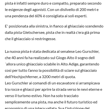
pista è infatti sempre duro e compatto, preparato secondo
le esigenze degli agonisti. Con un dislivello di 200 metri e
una pendenza del 60% è consigliata ai soli esperti.
E' posizionata alla sinistra, in fianco al ghiacciaio scendendo
dalla pista Gletschersee, pista che in realtà c'era già prima
che il ghiacciaio si restringesse.
La nuova pista è stata dedicata al senalese Leo Gurschler,
che 40 anni fa
ha realizzato sul Giogo Alto il sogno dell
´allora unico ghiacciaio sciabile in Alto Adige, g
arantendo
così per tutto l’anno la possibilità di sciare sul ghiacciaio
dell’Hochjochferner, a 3200 metri di quota.
Leo Gurschler
ai comandi di un escavatore si arrampicava
tra rocce e ghiacci per aprire la strada
verso le nevi eterne e
verso il turismo estivo. N
on ha solo
tracc
iato
semplicemente una pista, ma anche il futuro turistico ed
economico di una intera vallata. Sua l'intuizione del