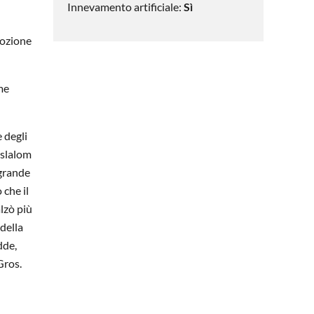
Innevamento artificiale:
Sì
mozione
ome
e degli
 slalom
 grande
 che il
alzò più
 della
dde,
Gros.