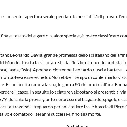
he consente l’apertura serale, per dare la possibilità di provare l’e
finale, teatro delle gare di slalom speciale, è invece classificato c
stano Leonardo David
, grande promessa dello sci italiano della fin
 Mondo riuscì a farsi notare sin dall'inizio, ottenendo podi sia in
ora, Jasná, Oslo). Appena diciottenne, Leonardo riuscì a battere il
non poteva essere che lui. Non ebbe il tempo di confermarlo, visto
ne. Fu un brutta caduta la sua, in gara a 80 chilometri all’ora. Rimb
erdere il casco. In seguito lo sciatore valdostano si presentò al via
979: durante la prova, giunto nei pressi del traguardo, spigolò e ca
si, attraversò il traguardo per poi crollare tra le braccia di Piero 
tivo e comatoso i sei anni successivi, fino alla morte.