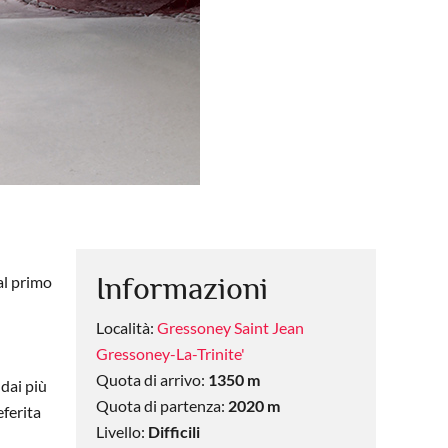
Informazioni
al primo
Località:
Gressoney Saint Jean
Gressoney-La-Trinite'
Quota di arrivo:
1350 m
 dai più
Quota di partenza:
2020 m
eferita
Livello:
Difficili
l