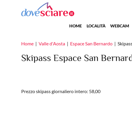
Salta al contenuto principale
Main navigation
HOME
LOCALITÀ
WEBCAM
Home
Valle d'Aosta
Espace San Bernardo
Skipas
Skipass Espace San Bernar
Prezzo skipass giornaliero intero: 58,00