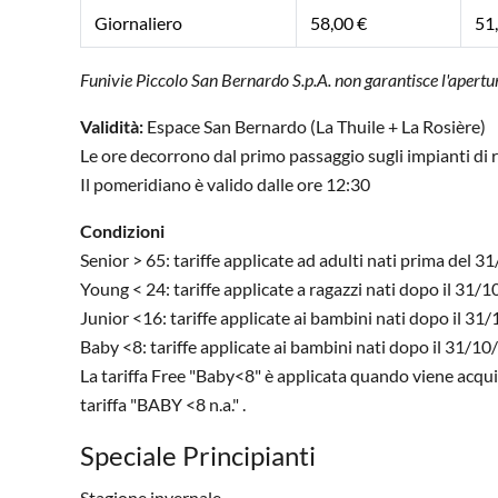
Giornaliero
58,00 €
51
Funivie Piccolo San Bernardo S.p.A. non garantisce l'apertura 
Validità:
Espace San Bernardo (La Thuile + La Rosière)
Le ore decorrono dal primo passaggio sugli impianti di ri
Il pomeridiano è valido dalle ore 12:30
Condizioni
Senior > 65: tariffe applicate ad adulti nati prima del 
Young < 24: tariffe applicate a ragazzi nati dopo il 31/
Junior <16: tariffe applicate ai bambini nati dopo il 3
Baby <8: tariffe applicate ai bambini nati dopo il 31/1
La tariffa Free "Baby<8" è applicata quando viene acqui
tariffa "BABY <8 n.a." .
Speciale Principianti
Stagione invernale