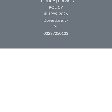
POLICY
|
PRIVACY
POLICY
© 1999-2026
Dovesciare.it -
P.I.
03237250133