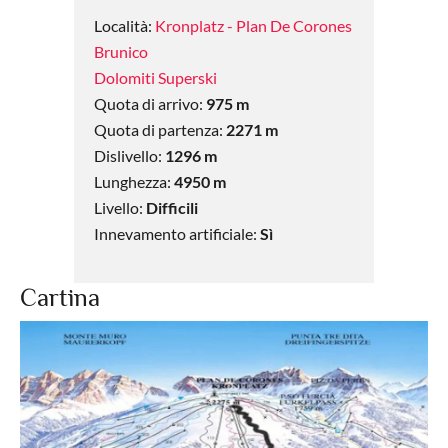
Località:
Kronplatz - Plan De Corones
Brunico
Dolomiti Superski
Quota di arrivo:
975 m
Quota di partenza:
2271 m
Dislivello:
1296 m
Lunghezza:
4950 m
Livello:
Difficili
Innevamento artificiale:
Sì
Cartina