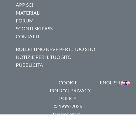
APP SCI
MATERIALI
FORUM
SCONTI SKIPASS
CONTATTI
BOLLETTINO NEVE PER IL TUO SITO
NOTIZIE PER IL TUO SITO
PUBBLICITÀ
COOKIE
ENGLISH
POLICY
|
PRIVACY
POLICY
© 1999-2026
Dovesciare.it -
P.I.
03237250133