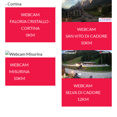
WEBCAM
FALORIA CRISTALLO -
CORTINA
WEBCAM
0KM
SAN VITO DI CADORE
10KM
WEBCAM
MISURINA
10KM
WEBCAM
SELVA DI CADORE
12KM