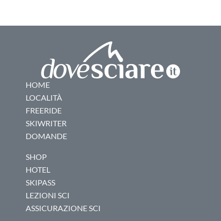
HOME
LOCALITÀ
FREERIDE
SKIWRITER
DOMANDE
SHOP
HOTEL
SKIPASS
LEZIONI SCI
ASSICURAZIONE SCI