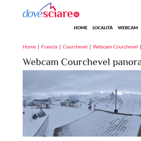
Salta al contenuto principale
Main navigation
HOME
LOCALITÀ
WEBCAM
Home
Francia
Courchevel
Webcam Courchevel
Webcam Courchevel panor