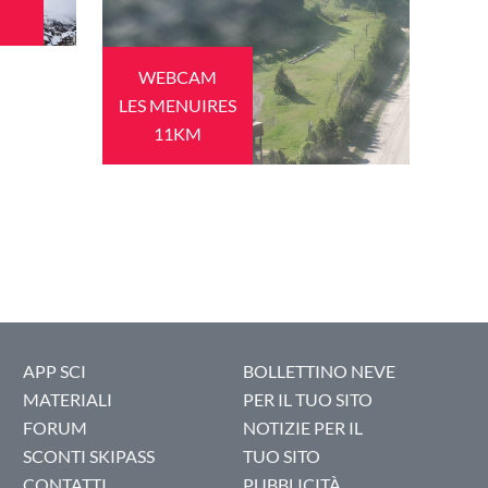
WEBCAM
LES MENUIRES
11KM
APP SCI
BOLLETTINO NEVE
MATERIALI
PER IL TUO SITO
FORUM
NOTIZIE PER IL
SCONTI SKIPASS
TUO SITO
CONTATTI
PUBBLICITÀ