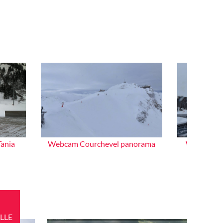
ania
Webcam Courchevel panorama
Webcam Co
LLE