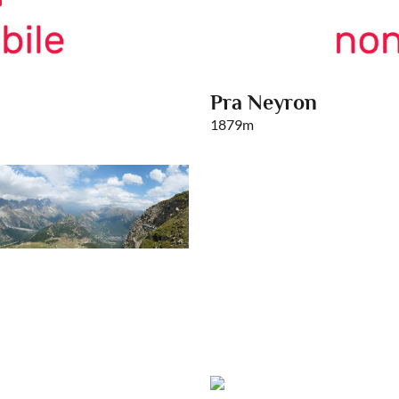
Pra Neyron
1879m