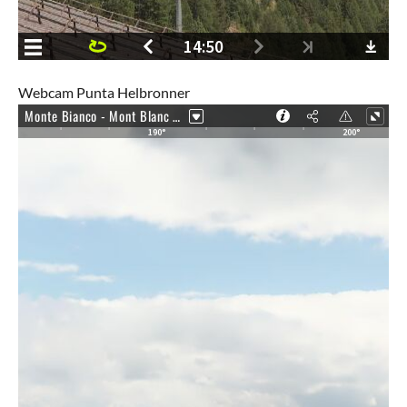
Webcam Punta Helbronner