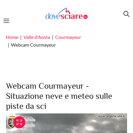
Salta al contenuto principale
Home
Valle d'Aosta
Courmayeur
Webcam Courmayeur
Webcam Courmayeur -
Situazione neve e meteo sulle
piste da sci