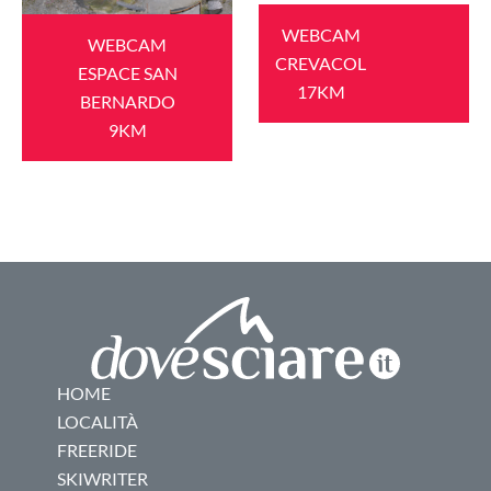
WEBCAM
WEBCAM
CREVACOL
ESPACE SAN
17KM
BERNARDO
9KM
HOME
LOCALITÀ
FREERIDE
SKIWRITER