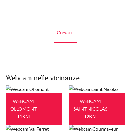
ssa
Crévacol
Webcam nelle vicinanze
WEBCAM
WEBCAM
OLLOMONT
SAINT NICOLAS
11KM
12KM