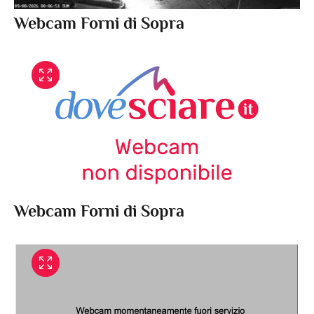
Webcam Forni di Sopra
Webcam Forni di Sopra