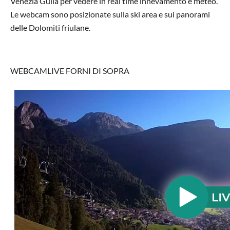
Venezia Gulia per vedere in real time innevamento e meteo.
Le webcam sono posizionate sulla ski area e sui panorami
delle Dolomiti friulane.
WEBCAMLIVE FORNI DI SOPRA