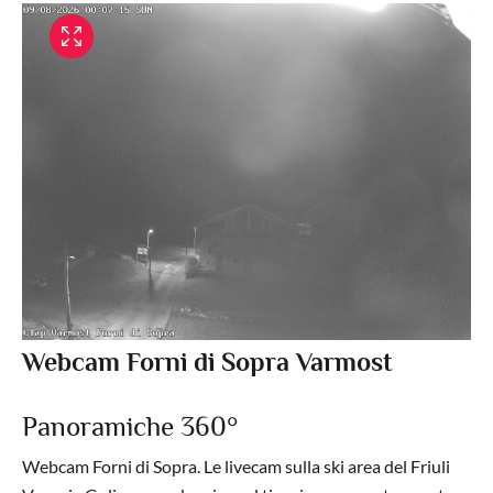
Webcam Forni di Sopra Varmost
Panoramiche 360°
Webcam Forni di Sopra. Le livecam sulla ski area del Friuli