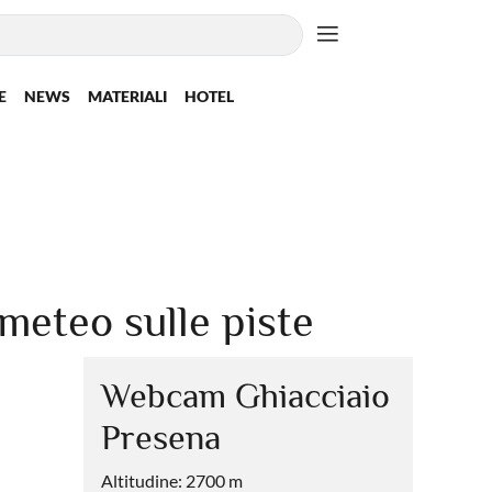
E
NEWS
MATERIALI
HOTEL
meteo sulle piste
Webcam Ghiacciaio
Presena
Altitudine: 2700 m