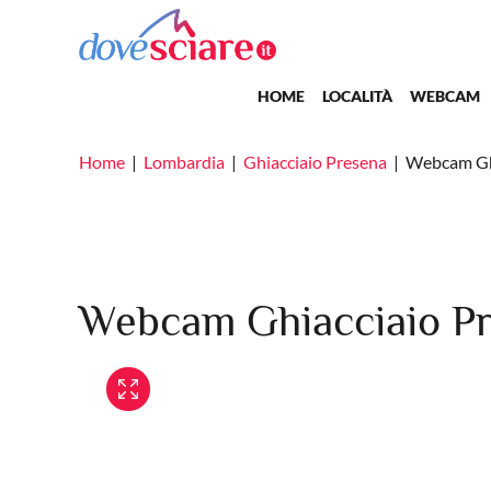
Salta al contenuto principale
Main navigation
HOME
LOCALITÀ
WEBCAM
Home
Lombardia
Ghiacciaio Presena
Webcam Ghi
Webcam Ghiacciaio Pre