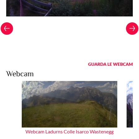
GUARDA LE WEBCAM
Webcam
Webcam Ladurns Colle Isarco Wastenegg