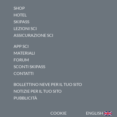
SHOP
HOTEL
SKIPASS
LEZIONI SCI
ASSICURAZIONE SCI
APP SCI
MATERIALI
FORUM
SCONTI SKIPASS
CONTATTI
BOLLETTINO NEVE PER IL TUO SITO
NOTIZIE PER IL TUO SITO
PUBBLICITÀ
COOKIE
ENGLISH