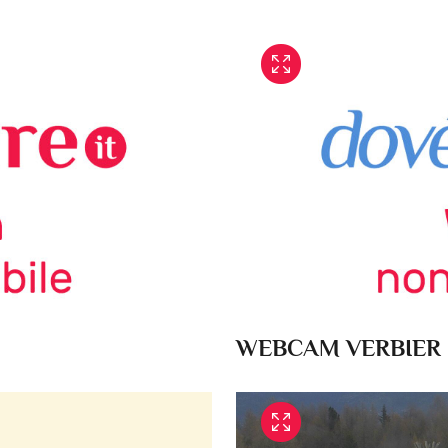
WEBCAM VERBIER