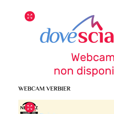
WEBCAM VERBIER