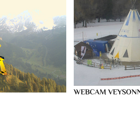
WEBCAM VEYSON