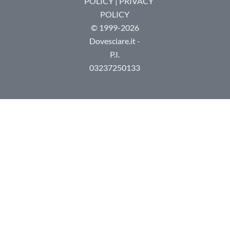
POLICY
|
PRIVACY
POLICY
© 1999-2026
Dovesciare.it -
P.I.
03237250133