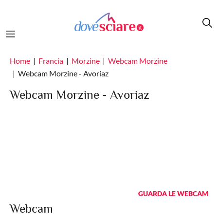
Salta al contenuto principale
Home
Francia
Morzine
Webcam Morzine
Webcam Morzine - Avoriaz
Webcam Morzine - Avoriaz
GUARDA LE WEBCAM
Webcam