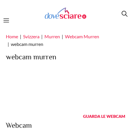
Salta al contenuto principale
Home
Svizzera
Murren
Webcam Murren
webcam murren
webcam murren
GUARDA LE WEBCAM
Webcam