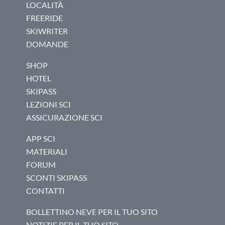
LOCALITÀ
FREERIDE
SKIWRITER
DOMANDE
SHOP
HOTEL
SKIPASS
LEZIONI SCI
ASSICURAZIONE SCI
APP SCI
MATERIALI
FORUM
SCONTI SKIPASS
CONTATTI
BOLLETTINO NEVE PER IL TUO SITO
NOTIZIE PER IL TUO SITO