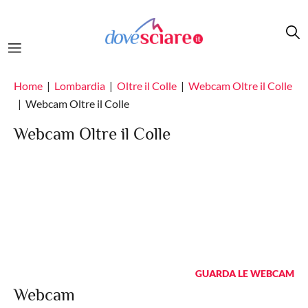
Salta al contenuto principale
Home
Lombardia
Oltre il Colle
Webcam Oltre il Colle
Webcam Oltre il Colle
Webcam Oltre il Colle
GUARDA LE WEBCAM
Webcam