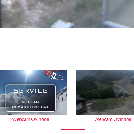
Webcam Ovindoli
Webcam Ovindoli