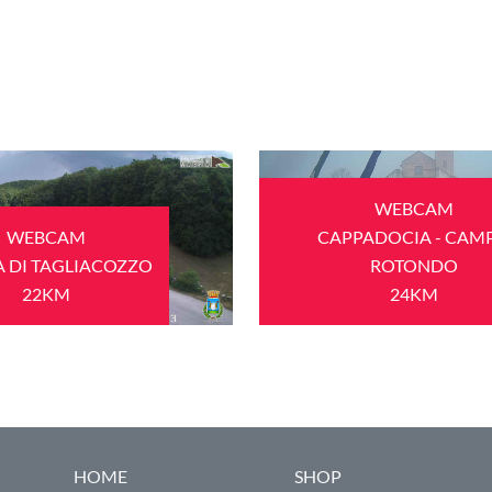
WEBCAM
WEBCAM
CAPPADOCIA - CAM
A DI TAGLIACOZZO
ROTONDO
22KM
24KM
HOME
SHOP