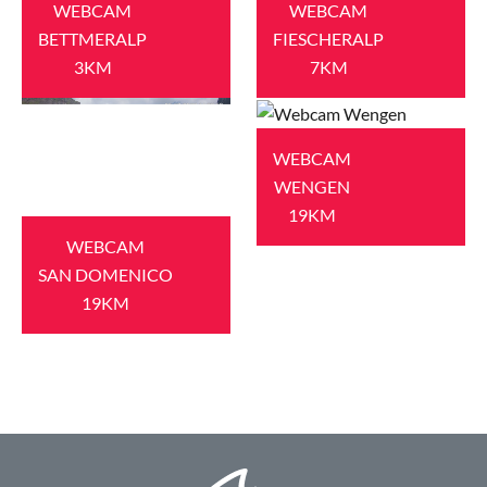
WEBCAM
WEBCAM
BETTMERALP
FIESCHERALP
3KM
7KM
WEBCAM
WENGEN
19KM
WEBCAM
SAN DOMENICO
19KM