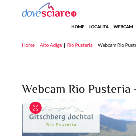
Salta al contenuto principale
Main navigation
HOME
LOCALITÀ
WEBCAM
Home
Alto Adige
Rio Pusteria
Webcam Rio Puste
Webcam Rio Pusteria -