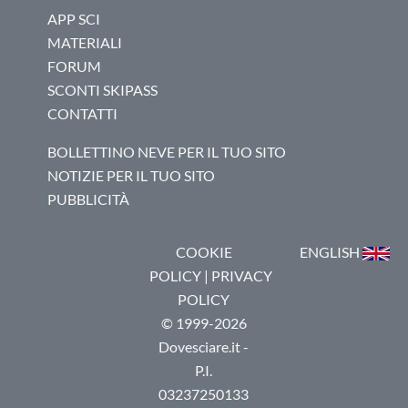
APP SCI
MATERIALI
FORUM
SCONTI SKIPASS
CONTATTI
BOLLETTINO NEVE PER IL TUO SITO
NOTIZIE PER IL TUO SITO
PUBBLICITÀ
COOKIE
ENGLISH
POLICY
|
PRIVACY
POLICY
© 1999-2026
Dovesciare.it -
P.I.
03237250133