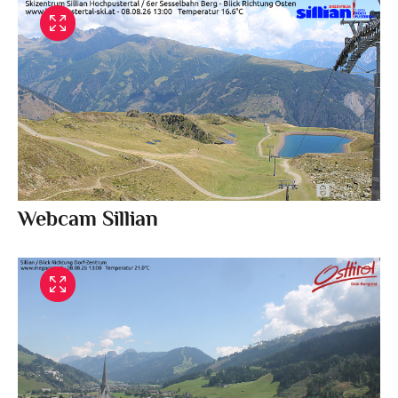
Webcam Sillian