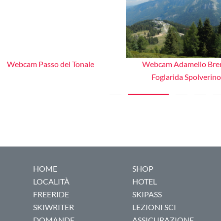
Webcam Passo del Tonale
Webcam Adamello Bre
Foglarida Spolverin
HOME
SHOP
LOCALITÀ
HOTEL
FREERIDE
SKIPASS
SKIWRITER
LEZIONI SCI
DOMANDE
ASSICURAZIONE