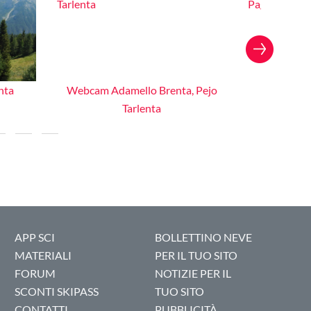
nta
Webcam Adamello Brenta, Pejo
Webcam 
o
Tarlenta
APP SCI
BOLLETTINO NEVE
MATERIALI
PER IL TUO SITO
FORUM
NOTIZIE PER IL
SCONTI SKIPASS
TUO SITO
CONTATTI
PUBBLICITÀ