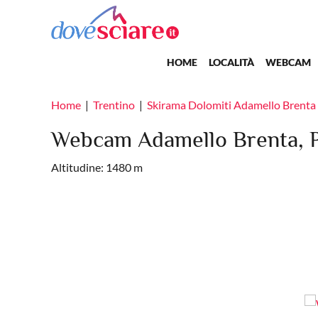
Salta al contenuto principale
Main navigation
HOME
LOCALITÀ
WEBCAM
Home
Trentino
Skirama Dolomiti Adamello Brenta
Webcam Adamello Brenta, P
Altitudine: 1480 m