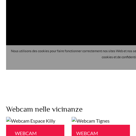
Webcam nelle vicinanze
WEBCAM
WEBCAM