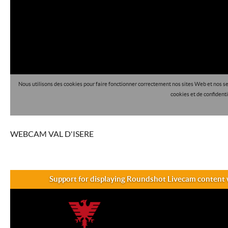
WEBCAM VAL D'ISERE