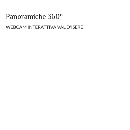
Panoramiche 360°
WEBCAM INTERATTIVA VAL D'ISERE