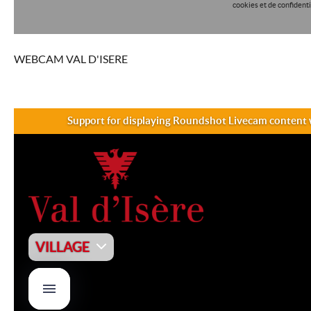
WEBCAM VAL D'ISERE