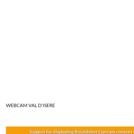
WEBCAM VAL D'ISERE