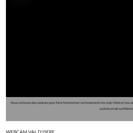
WEBCAM VAL D'ISERE