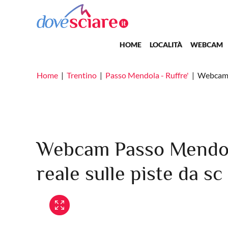
Salta al contenuto principale
Main navigation
HOME
LOCALITÀ
WEBCAM
Home
Trentino
Passo Mendola - Ruffre'
Webcam 
Webcam Passo Mendola
reale sulle piste da sc