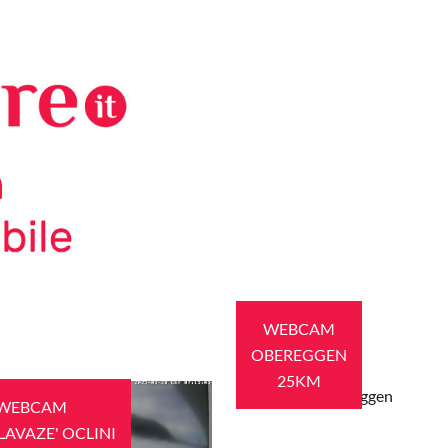
WEBCAM
OBEREGGEN
25KM
WEBCAM
LAVAZE' OCLINI