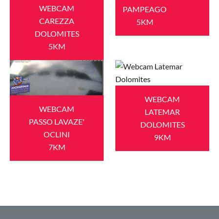
WEBCAM
PAMPEAGO
CAREZZA
5KM
DOLOMITES
5KM
WEBCAM
WEBCAM
LATEMAR
PASSO LAVAZE'
DOLOMITES
OCLINI
9KM
7KM