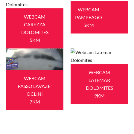
WEBCAM
WEBCAM
PAMPEAGO
CAREZZA
5KM
DOLOMITES
5KM
WEBCAM
WEBCAM
LATEMAR
PASSO LAVAZE'
DOLOMITES
OCLINI
9KM
7KM