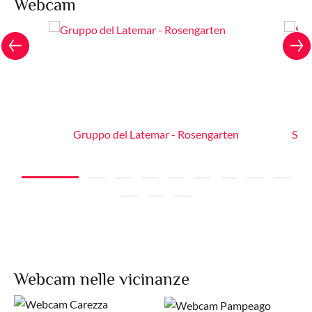
Webcam
Gruppo del Latemar - Rosengarten
Ski
Webcam nelle vicinanze