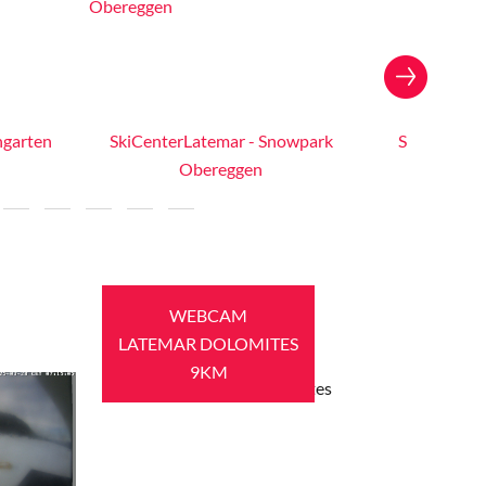
ngarten
SkiCenterLatemar - Snowpark
SkiCenterL
Obereggen
WEBCAM
LATEMAR DOLOMITES
9KM