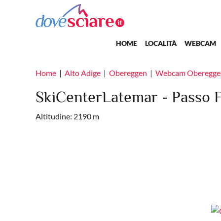
Salta al contenuto principale
Main navigation
HOME
LOCALITÀ
WEBCAM
Home
Alto Adige
Obereggen
Webcam Oberegge
SkiCenterLatemar - Passo 
Altitudine: 2190 m