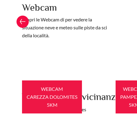
Webcam
Scopri le Webcam di per vedere la
situazione neve e meteo sulle piste da sci
della località.
ner
Obereggen - Stazione a valle
Oberholz
WEBCAM
WEB
Webcam nelle vicinanze
CAREZZA DOLOMITES
PAMP
5KM
5K