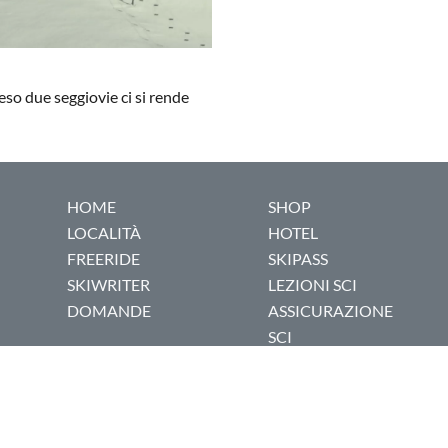
eso due seggiovie ci si rende
HOME
SHOP
LOCALITÀ
HOTEL
FREERIDE
SKIPASS
SKIWRITER
LEZIONI SCI
DOMANDE
ASSICURAZIONE
SCI
COOKIE POLICY
|
PRIVACY POLICY
© 1999-2026 Dovesciare.it - P.I. 03237250133