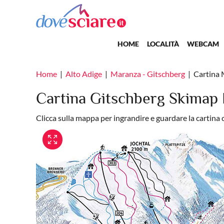
Salta al contenuto principale
Main navigation
HOME
LOCALITÀ
WEBCAM
Home
Alto Adige
Maranza - Gitschberg
Cartina 
Cartina Gitschberg Skimap
Clicca sulla mappa per ingrandire e guardare la cartina 