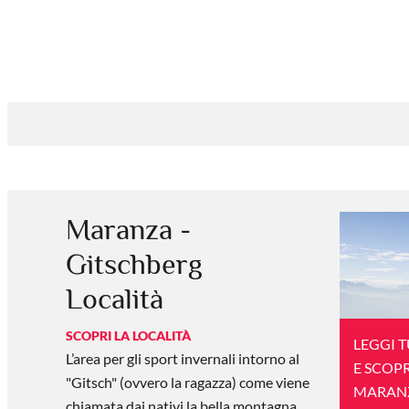
Maranza -
Gitschberg
Località
SCOPRI LA LOCALITÀ
LEGGI 
L’area per gli sport invernali intorno al
E SCOPR
"Gitsch" (ovvero la ragazza) come viene
MARANZ
chiamata dai nativi la bella montagna