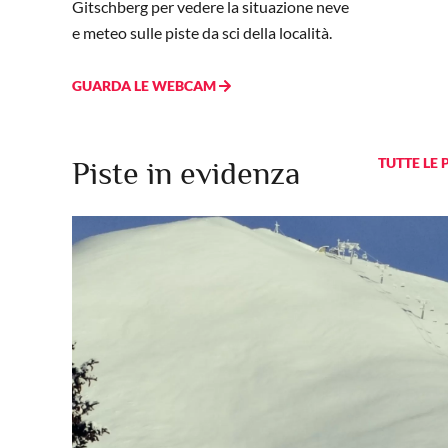
Gitschberg per vedere la situazione neve
bcam
Webcam
intermedia
Plose Cima
e meteo sulle piste da sci della località.
lling
GUARDA LE WEBCAM
TUTTE LE 
Piste in evidenza