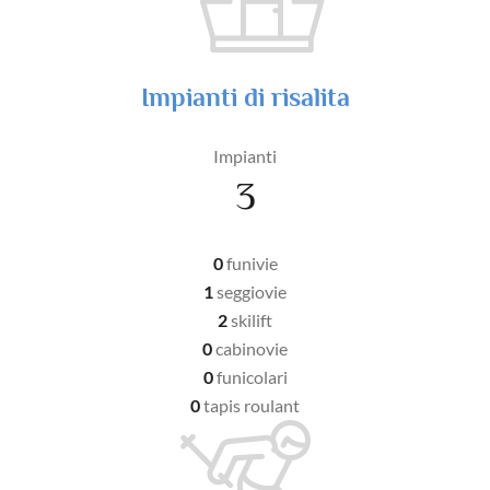
Impianti di risalita
Impianti
3
0
funivie
1
seggiovie
2
skilift
0
cabinovie
0
funicolari
0
tapis roulant