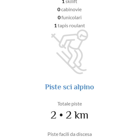
1
skilift
0
cabinovie
0
funicolari
1
tapis roulant
Piste sci alpino
Totale piste
2 • 2 km
Piste facili da discesa