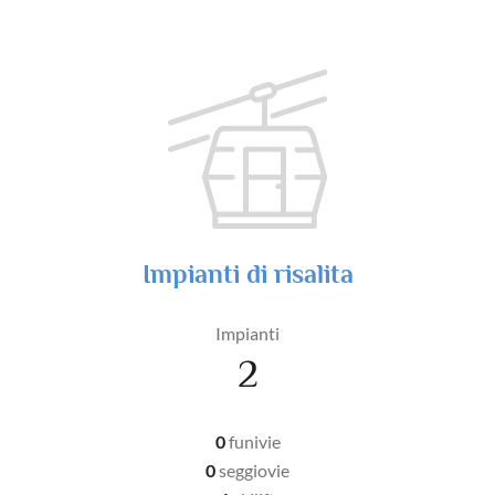
Impianti di risalita
Impianti
2
0
funivie
0
seggiovie