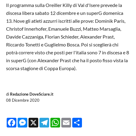
Il programma sulla Oreiller Killy di Val d'Isere prevede la
discesa libera sabato 12 dicembre e un superG domenica
13. Nove gli atleti azzurri iscritti alle prove: Dominik Paris,
Christof Innerhofer, Emanuele Buzzi, Matteo Marsaglia,
Davide Cazzaniga, Florian Schieder, Alexander Prast,
Riccardo Tonetti e Guglielmo Bosca. Poi si sceglierà chi
potrà correre visto che posti per l'italia sono 7 in discesa e 8
in superG (con Alexander Prast che ha il posto fisso vista la
scorsa stagione di Coppa Europa).
di
Redazione DoveSciare.it
08 Dicembre 2020
Facebook
Messenger
X
Telegram
WhatsApp
Email
Share