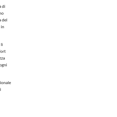
à di
ano
a del
 in
lì
fort
zza
ogni
zionale
i