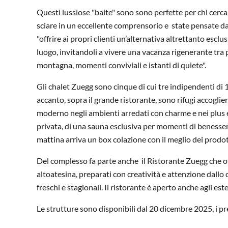
Questi lussiose "baite" sono sono perfette per chi cerca t
sciare in un eccellente comprensorio e state pensate dai
"offrire ai propri clienti un’alternativa altrettanto escl
luogo, invitandoli a vivere una vacanza rigenerante tra 
montagna, momenti conviviali e istanti di quiete".
Gli chalet Zuegg sono cinque di cui tre indipendenti di 
accanto, sopra il grande ristorante, sono rifugi accoglien
moderno negli ambienti arredati con charme e nei plus es
privata, di una sauna esclusiva per momenti di benesser
mattina arriva un box colazione con il meglio dei prodott
Del complesso fa parte anche il Ristorante Zuegg che offr
altoatesina, preparati con creatività e attenzione dallo c
freschi e stagionali. Il ristorante è aperto anche agli es
Le strutture sono disponibili dal 20 dicembre 2025, i p