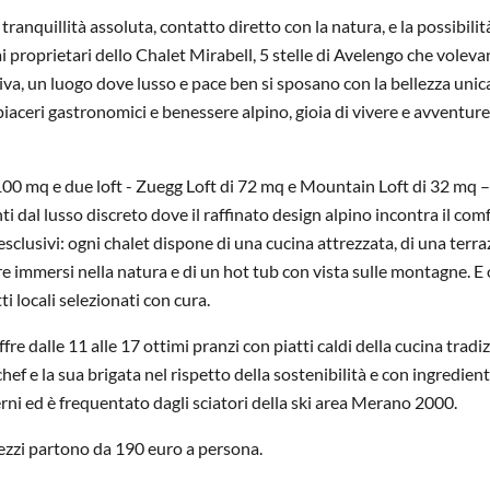
ranquillità assoluta, contatto diretto con la natura, e la possibilit
 proprietari dello Chalet Mirabell, 5 stelle di Avelengo che volev
usiva, un luogo dove lusso e pace ben si sposano con la bellezza unic
piaceri gastronomici e benessere alpino, gioia di vivere e avventure
100 mq e due loft - Zuegg Loft di 72 mq e Mountain Loft di 32 mq – 
ti dal lusso discreto dove il raffinato design alpino incontra il com
clusivi: ogni chalet dispone di una cucina attrezzata, di una terra
e immersi nella natura e di un hot tub con vista sulle montagne. E 
i locali selezionati con cura.
e dalle 11 alle 17 ottimi pranzi con piatti caldi della cucina tradi
hef e la sua brigata nel rispetto della sostenibilità e con ingredient
terni ed è frequentato dagli sciatori della ski area Merano 2000.
rezzi partono da 190 euro a persona.