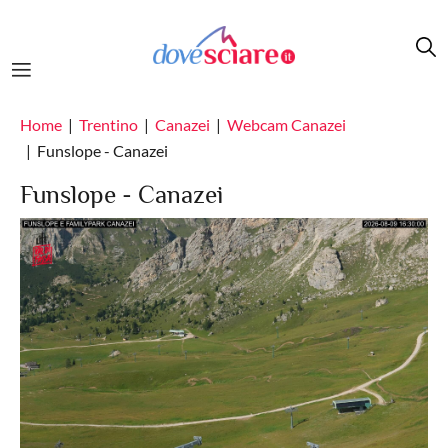
Salta al contenuto principale
Home
Trentino
Canazei
Webcam Canazei
Funslope - Canazei
Funslope - Canazei