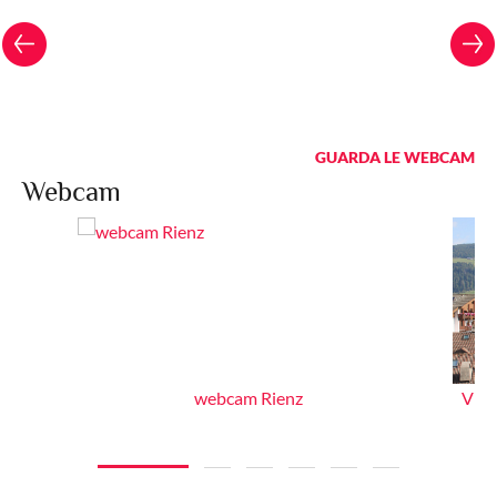
GUARDA LE WEBCAM
Webcam
webcam Rienz
Vist