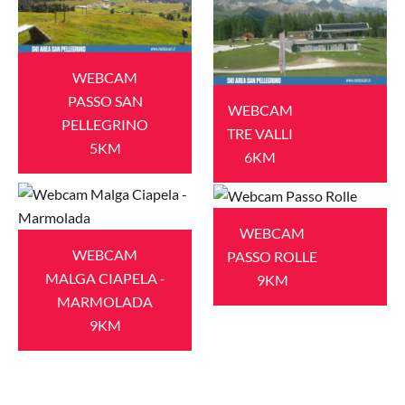
WEBCAM
PASSO SAN
WEBCAM
PELLEGRINO
TRE VALLI
5KM
6KM
WEBCAM
WEBCAM
PASSO ROLLE
MALGA CIAPELA -
9KM
MARMOLADA
9KM