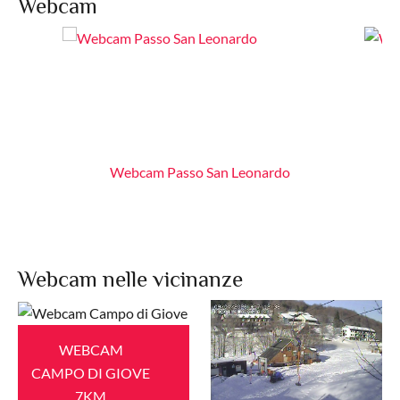
Webcam
Webcam Passo San Leonardo
Webcam nelle vicinanze
WEBCAM
CAMPO DI GIOVE
7KM