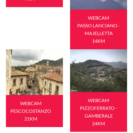
WEBCAM
PASSO LANCIANO -
MAJELLETTA
14KM
WEBCAM
WEBCAM
PIZZOFERRATO -
PESCOCOSTANZO
GAMBERALE
21KM
24KM