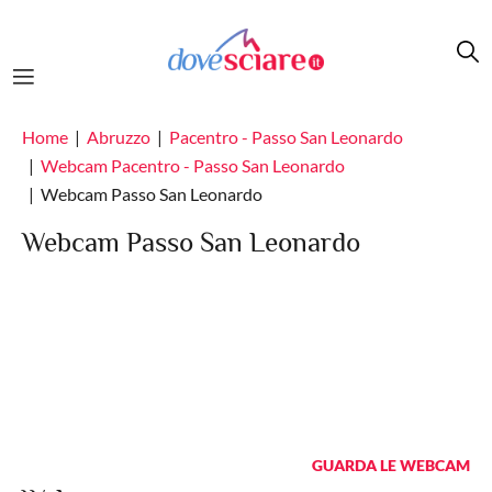
Salta al contenuto principale
Home
Abruzzo
Pacentro - Passo San Leonardo
Webcam Pacentro - Passo San Leonardo
Webcam Passo San Leonardo
Webcam Passo San Leonardo
GUARDA LE WEBCAM