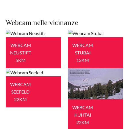
Webcam nelle vicinanze
WEBCAM
WEBCAM
NEUSTIFT
STUBAI
5KM
13KM
WEBCAM
SEEFELD
22KM
WEBCAM
KUHTAI
22KM