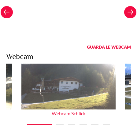
GUARDA LE WEBCAM
Webcam
Webcam Schlick