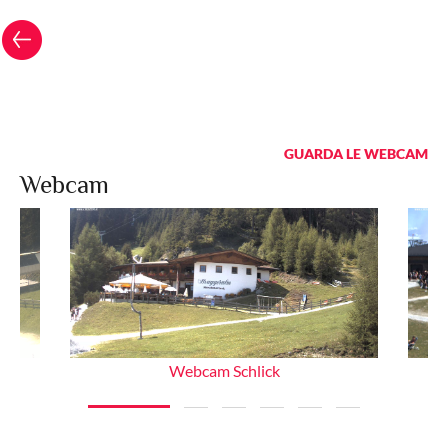
GUARDA LE WEBCAM
Webcam
Webcam Schlick