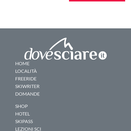
HOME
LOCALITÀ
FREERIDE
SKIWRITER
DOMANDE
SHOP
HOTEL
SKIPASS
LEZIONI SCI