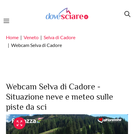
Salta al contenuto principale
Home
Veneto
Selva di Cadore
Webcam Selva di Cadore
Webcam Selva di Cadore -
Situazione neve e meteo sulle
piste da sci