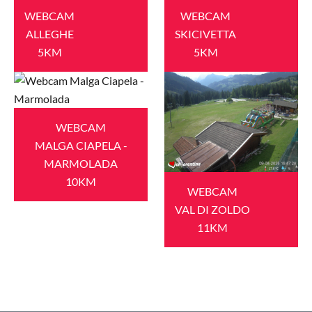
WEBCAM
WEBCAM
ALLEGHE
SKICIVETTA
5KM
5KM
WEBCAM
MALGA CIAPELA -
MARMOLADA
10KM
WEBCAM
VAL DI ZOLDO
11KM