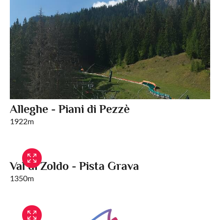
Alleghe - Piani di Pezzè
1922m
Val di Zoldo - Pista Grava
1350m