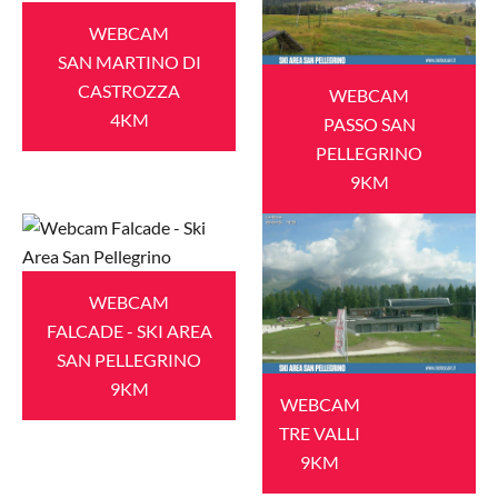
WEBCAM
SAN MARTINO DI
CASTROZZA
WEBCAM
4KM
PASSO SAN
PELLEGRINO
9KM
WEBCAM
FALCADE - SKI AREA
SAN PELLEGRINO
9KM
WEBCAM
TRE VALLI
9KM