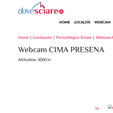
Salta al contenuto principale
Main navigation
HOME
LOCALITÀ
WEBCAM
Home
Lombardia
Pontedilegno Tonale
Webcam P
Webcam CIMA PRESENA
Altitudine: 3000 m