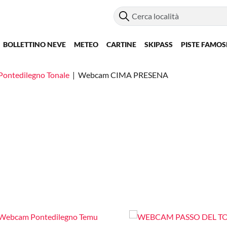
BOLLETTINO NEVE
METEO
CARTINE
SKIPASS
PISTE FAMOS
ontedilegno Tonale
Webcam CIMA PRESENA