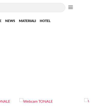
E
NEWS
MATERIALI
HOTEL