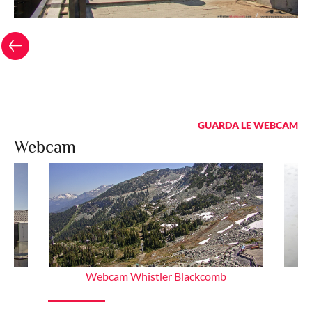
GUARDA LE WEBCAM
Webcam
Webcam Whistler Blackcomb