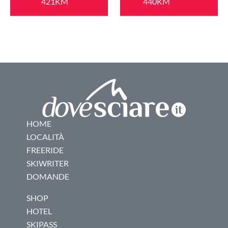
421KM
440KM
HOME
LOCALITÀ
FREERIDE
SKIWRITER
DOMANDE
SHOP
HOTEL
SKIPASS