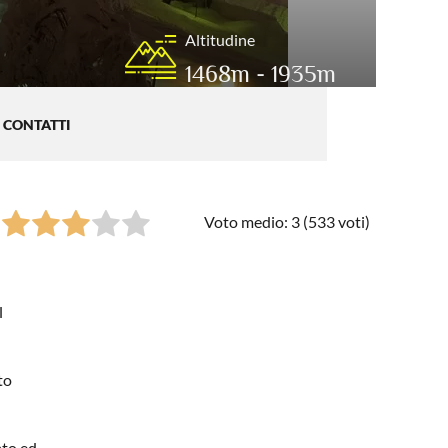
Altitudine
1468m - 1935m
CONTATTI
Voto medio: 3 (
533
voti)
l
to
ato ed