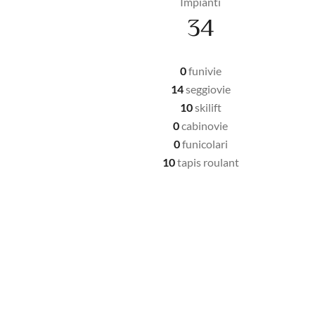
Impianti
34
0
funivie
14
seggiovie
10
skilift
0
cabinovie
0
funicolari
10
tapis roulant