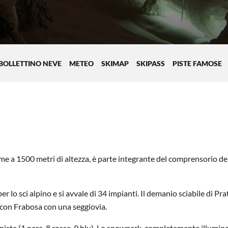
BOLLETTINO NEVE
METEO
SKIMAP
SKIPASS
PISTE FAMOSE
ime a 1500 metri di altezza, è parte integrante del comprensorio de
per lo sci alpino e si avvale di 34 impianti. Il demanio sciabile di Pra
 con Frabosa con una seggiovia.
piste (1 nera, 8 rosse, 9 blu). Lo snowpark, completamente illumin