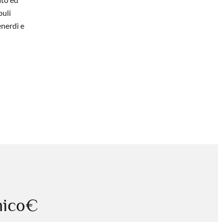
buli
enerdì e
mico€