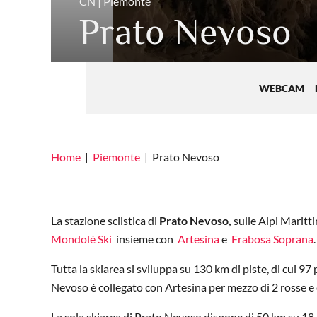
CN | Piemonte
Prato Nevoso
WEBCAM
Home
Piemonte
Prato Nevoso
La stazione sciistica di
Prato Nevoso,
sulle Alpi Maritt
Mondolé Ski
insieme con
Artesina
e
Frabosa Soprana
.
Tutta la skiarea si sviluppa su 130 km di piste, di cui 97 
Nevoso è collegato con Artesina per mezzo di 2 rosse e
La sola skiarea di Prato Nevoso dispone di 50 km su 18 